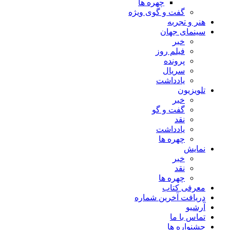
چهره ها
گفت و گوی ویژه
هنر و تجربه
سینمای جهان
خبر
فیلم روز
پرونده
سریال
یادداشت
تلویزیون
خبر
گفت و گو
نقد
یادداشت
چهره ها
نمایش
خبر
نقد
چهره ها
معرفی کتاب
دریافت آخرین شماره
آرشیو
تماس با ما
جشنواره ها