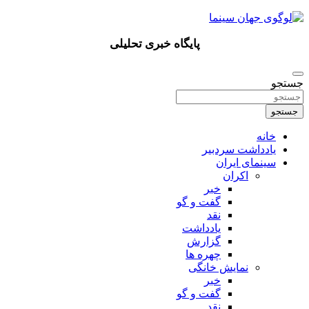
پرش
به
محتوا
پایگاه خبری تحلیلی
جستجو
جستجو
خانه
یادداشت سردبیر
سینمای ایران
اکران
خبر
گفت و گو
نقد
یادداشت
گزارش
چهره ها
نمایش خانگی
خبر
گفت و گو
نقد