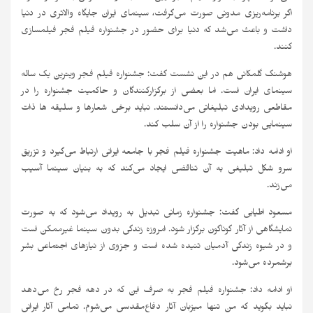
اگر برنامه‌ریزی مدونی صورت می‌گرفت، سینمای ایران جایگاه والاتری در دنیا
داشت و باعث می‌شد که دنیا برای حضور در جشنواره فیلم فجر فیلمسازی
کنند.
هوشنگ گلمکانی هم در این نشست گفت: جشنواره فیلم فجر ویترین یک ساله
سینمای ایران است. اما بعضی از برگزارکنندگان و حاکمیت جشنواره را در
مقاطعی رویدادی تبلیغاتی می‌دانستند. نباید برخی شعارها و سلیقه ها ذات
سینمایی بودن جشنواره را از آن سلب کند.
او ادامه داد: ماهیت جشنواره فیلم فجر با جامعه ایرانی ارتباط می‌گیرد و تزریق
سرو شکل تبلیغی به آن تناقضی ایجاد می‌کند که به بنیان سینما آسیب
می‌زند.
مسعود اطیابی گفت: جشنواره زمانی تبدیل به رویداد می‌شود که به صورت
نمایشگاهی از آثار گوناگون برگزار شود. امروزه زندگی بدون سینما غیرممکن است
و در شیوه زندگی آدمیان تنیده شده است و جزوی از نیازهای اجتماعی بشر
برشمرده می‌شود.
او ادامه داد: جشنواره فیلم فجر به صرف این که در دهه فجر رخ می‌دهد
نباید بگوید که من تنها میزبان آثار دفاع‌مقدسی می‌شوم. تمامی آثار ایرانی