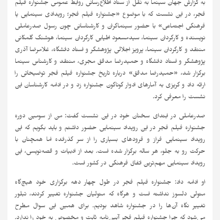
به گزارش جهان سینما به نقل از ستاد اطلاع‌رسانی روابط عمومی جشنواره فیلم
فجر، در این نشست که با موضوع «جشنواره فیلم فجر؛ رویدادی سینمایی یا
فرهنگی اجتماعی» با حضور سینماگران و کارشناسانی چون رسول صدرعاملی
نویسنده و کارگردان سینما، سیدمسعود اطیابی کارگردان سینما، هوشنگ گلمکانی
منتقد و کارگردان سینما، پرویز اجلالی پژوهشگر و استاد دانشگاه، غلامرضا آذری
پژوهشگر و استاد دانشگاه و حمیدرضا مدقق مجری، منتقد و کارشناس سینما
برگزار شد، «حمیدرضا مدقق» درباره تاریخ جشنواره فیلم فجر توضیحاتی را
ارائه داد و گریزی به آمارهای ادوار گوناگون جشنواره زد و در ادامه کارشناسان این
نشست را معرفی کرد.
صدرعاملی در ابتدای سخنان خود در این نشست گفت: من از سومین دوره
جشنواره فیلم فجر در این رویداد سینمایی حضور داشتم و باید بگویم که این
رویداد سینمایی فراز و فرودهای بسیاری را از سر گذرانده اما همچنان با
حرکت رو به جلو، هر ساله برگزار شده است. بعد از ادبیات و قصه‌نویسی، این
رویداد سینمایی مهم‌ترین اتفاق فرهنگی در کشور است.
او ادامه داد: جشنواره فیلم فجر در طول چهار دهه برگزاری خود هیچ‌گاه
متولی دلسوز نداشته است و هرگاه که متولیان جشنواره تغییر کردند، تبلور
تغییر نگاه آن‌ها را در جشنواره شاهد بودیم. برای همین این سوال مطرح
می‌شود که چرا جشنواره فیلم فجر آیین‌نامه ثابت و مخصوص به خود را ندارد.