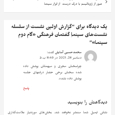
عبور از ژورنالیسم با درک درست از ابزار سینما
یک دیدگاه برای “
گزارش اولین نشست از سلسله
نشست‌های سینماِ گفتمان فرهنگی «گام دوم
سینما»
”
محمدحسین آسایش
گفت:
دسامبر 28, 2021 در 8:49 ب.ظ
چراسخنان مجری و میهمانان پوشش داده
شده سخنان برخی حضار درانتهای جلسه
پوشش داده نشده.‌‌
پاسخ
دیدگاهتان را بنویسید
نشانی ایمیل شما منتشر نخواهد شد.
بخش‌های موردنیاز علامت‌گذاری