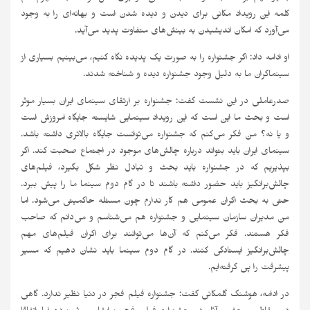
کلمه این رویداد مکانی برای دیدن و دیده شدن است و بهانه‌ای را به وجود
می‌آورد که امکان اندیشیدن به بینش‌های متفاوت پدید می‌آید.
او ادامه داد: اگر جشنواره را به صورت یک پدیده نگاه کنیم، می‌بینیم بسیاری از
سینماگران ما به دلیل وجود جشنواره دیده و شناخته شدند.
صدرعاملی در این نشست گفت: جشنواره بر ارتقای سینمای ایران بسیار موثر
است و بحث ما این است که این رویداد سینمایی شایسته جایگاه امروزش است
و یا نه؟ من فکر می‌کنم که جشنواره می‌توانست جایگاه بالاتری داشته باشد.
سینمای ایران باید بتواند درباره چالش‌های موجود در اجتماع صحبت کند. اگر
بپذیریم که در جشنواره باید بحث و تبادل نظر شکل بگیرد، فیلم‌های
چالش‌برانگیز باید حضور داشته باشند تا در گام دوم سینما ما را پیش ببرد.
حتی به بحث اکران عمومی هم کار ندارم چون مسئله حاکمیتی می‌شود. اما
من مدیران سازمان سینمایی و جشنواره هم می‌شناسم و می‌دانم که صاحب
فکر هستند. فکر می‌کنم که آن‌ها می‌توانند برای اکران فیلم‌های مهم
چالش‌برانگیز ایستادگی کنند. در گام دوم سینما باید نشان دهیم که مسیر
پیشرفت را پی گرفته‌ایم.
در ادامه، هوشنگ گلمکانی گفت: جشنواره فیلم فجر در دنیا نظیر ندارد. گاهی