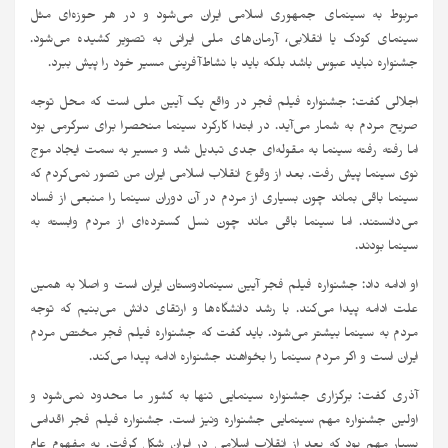
مربوط به سینمای جمهوری اسلامی ایران می‌شود و در هر حوزه‌ای مثل
سینمای کودک یا انقلابی، آرمان‌های ملی ایرانی به تصویر کشیده می‌شود.
جشنواره نباید عبوس باشد بلکه باید با نشاط‌آفرینی مسیر خود را پیش ببرد.
اجلالی گفت: جشنواره فیلم فجر در واقع یک آیین ملی است که محل توجه
صریح مردم به شمار می‌آید. در ابتدا کارکرد سینما منحصرا برای سرگرمی بود
اما رفته رفته سینما به مقوله‌ای جدی تبدیل شد و مسیر به سمت ایجاد موج
نوی سینما پیش رفت. بعد از وقوع انقلاب اسلامی ایران من تصور نمی‌کردم که
سینما باقی بماند چون بسیاری از مردم در آن دوران سینما را منبعی از فساد
می‌دانستند. اما سینما باقی ماند چون نسل گسترده‌ای از مردم وابسته به
سینما بودند.
او ادامه داد: جشنواره فیلم فجر آیین سینمادوستان ایران است و اصلا به همین
علت ادامه پیدا می‌کند. با رشد دانشگاه‌ها و ارتقای دانش می‌بنیم‌ که توجه
مردم به سینما بیشتر می‌شود. باید گفت که جشنواره فیلم فجر مختص مردم
ایران است و اگر مردم سینما را بخواهند جشنواره ادامه پیدا می‌کند.
آذری گفت: برگزاری جشنواره سینمایی تنها به کشور ما محدود نمی‌شود و
اولین جشنواره مهم سینمایی جشنواره ونیز است. جشنواره فیلم فجر اقدامی
بسیار مهم بود که بعد از انقلاب اسلامی در ایران شکل گرفت. به مفهوم عام