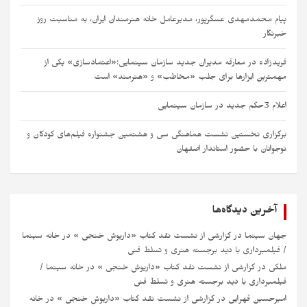
پیام محمدمهدی عسگرپور، مدیرعامل خانه‌ هنرمندان ایران، به مناسبت روز
خبرنگار
فریدزاده در معارفه مدیران جدید سازمان سینمایی:«اعتمادسازی» یکی از
مهمترین ابزارها برای جلب «مخاطب» و «هنرمند» است​ ​
اعلام 3حکم جدید در سازمان سینمایی
برگزاری نخستین نشست هماهنگی سی‌ و هشتمین جشنواره فیلم‌های کودکان و
نوجوانان با حضور استاندار اصفهان
آخرین دیدگاه‌ها
جهان سینما
در
گزارشی از نشست نقد کتاب «داریوش خنجی » در خانه سینما
/ فیلمبرداری با دید برجسته هنری و تسلط فنی
ملکی
در
گزارشی از نشست نقد کتاب «داریوش خنجی » در خانه سینما /
فیلمبرداری با دید برجسته هنری و تسلط فنی
امیرحسین قهرایی
در
گزارشی از نشست نقد کتاب «داریوش خنجی » در خانه