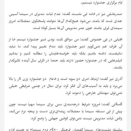
ایام برگزاری جشنواره نیستیم.
صدرعاملی نیز در ادامه این نشست گفت: عدم ثبات مدیران در سینما آسیبی
جدی است که باعث می‌شود هیچ‌کدام آن‌ها نتوانند پاسخگوی معضلات امروز
سینمای ایران باشند جون عمر مدیریتی آن‌ها بسیار کوتاه است.
اطیابی در این خصوص گفت: من موافق ثابت بودن دبیر جشنواره نیستم اما از
آن طرف هم نمی‌گویم دبیر جشنواره باید مدام تغییر پیدا کند. ما نباید
مانیفست داشته باشیم بلکه باید خواسته‌هایمان را مطالبه کنیم و بدانیم
فیلم‌هایی که در جشنواره حضور دارند باید حتما در اکران سال آینده تاثیرگذار
باشند.
آذری نیز گفت: ارتباط، امری دو سویه است و ادغام دو جشنواره وزن کار را بالا
می‌برد و باید به آسیب‌های آن فکر کرد. برای مثال در چنین شرایطی خیلی
نمی‌توان مهمانان خارجی را دعوت کرد.
گلمکانی گفت: امروزه شرایط درجه‌بندی سنی برای سینما مهیا نیست چون
پیش از این مسئله سینما با معضلات ریشه‌ای‌تری دست و پنجه نرم می‌کند.
وقتی ثبات مدیریتی نیست نمی‌توان قوانین جهانی را وضع کرد.
سلسله نشست‌های سینماِ گفتمان فرهنگی -«گام دوم سینما» به همت اداره