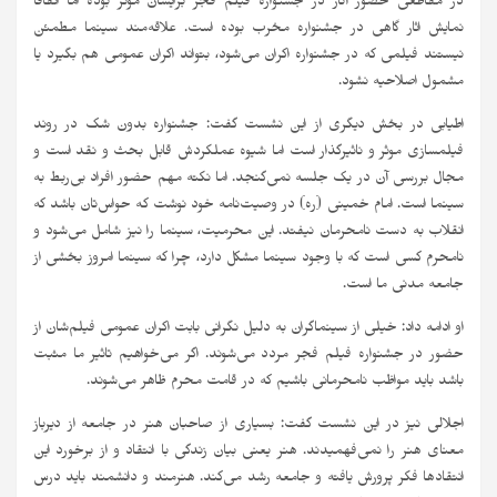
در مقاطعی حضور آثار در جشنواره فیلم فجر برایشان موثر بوده اما اتفاقا
نمایش اثار گاهی در جشنواره مخرب بوده است. علاقه‌مند سینما مطمئن
نیستند فیلمی که در جشنواره اکران می‌شود، بتواند اکران عمومی هم بگیرد یا
مشمول اصلاحیه نشود.
اطیابی در بخش دیگری از این نشست گفت: جشنواره بدون شک در روند
فیلمسازی موثر و ناثیرگذار است اما شیوه عملکردش قابل بحث و نقد است و
مجال بررسی آن در یک جلسه نمی‌گنجد. اما نکته مهم حضور افراد بی‌ربط به
سینما است. امام خمینی (ره) در وصیت‌نامه خود نوشت که حواس‌تان باشد که
انقلاب به دست نامحرمان نیفتد. این محرمیت، سینما را نیز شامل می‌شود و
نامحرم کسی است که با وجود سینما مشکل دارد، چرا که سینما امروز بخشی از
جامعه مدنی ما است.
او ادامه داد: خیلی از سینماگران به دلیل نگرانی بابت اکران عمومی فیلم‌شان از
حضور در جشنواره فیلم فجر مردد می‌شوند. اگر می‌خواهیم تاثیر ما مثبت
باشد باید مواظب نامحرمانی باشیم که در قامت محرم ظاهر می‌شوند.
اجلالی نیز در این نشست گفت: بسیاری از صاحبان هنر در جامعه از دیرباز
معنای هنر را نمی‌فهمیدند. هنر یعنی بیان زندگی با انتقاد و از برخورد این
انتقادها فکر پرورش یافته و جامعه رشد می‌کند. هنرمند و دانشمند باید درس