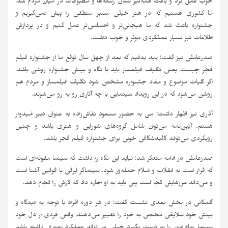
خوب عمل کرد و باعث همه‌گیر شدن رسانه‌ها و مطبوعات در میان مردم شد.
ما کشوری هستیم که در هنر خیلی مسیر منطقی را پیش نمی‌گیریم و
جشنواره باعث شد که ما هیجانی‌تر و احساسی‌تر عمل کنیم و در پردازش
اطلاعات نیز بسیار عملکردی موثر و خوب داشت.
صدرعاملی نیز گفت: باید بدانیم که بعد از چهل سال توقع ما از جشنواره فیلم
فجر چیست. یعنی تکلیف فیلمساز باید با نگاه و بینش جشنواره روشن باشد.
اگر کلیات موضوع و مفاد جشنواره مشخص شود تکلیف فیلمساز و مردم هم
روشن می‌شود که در این رویداد سینمایی با چه آثاری رو به رو می‌شوند.
آذری نیز اظهار داشت: من به حضور مسعود نقاش‌زاده به عنوان دبیر امیدوار
هستم. آیین‌نامه می‌توان شامل گروه‌های شورایی و هنری باشد و چنین
رویکردی می‌تواند کالبدشکافی خوبی برای جشنواره فیلم فجر باشد.
صدرعاملی در ادامه متذکر شد: نباید این نگاه را داشت که سینما مقوله‌ای است
که قرار است به انقلاب و اسلام حمله‌ور شود. سینماگر ایرانی با قوانین آشنا است
و می‌داند مرزهایش کجا است پس باید به او‌ اجازه داد که کارش را انجام دهد.
گلمکانی در بخش بعدی نشست گفت: در هر دوره افراد با توجه به دیدگاه و
بینش خود سلایقی مختص به خود را تغییر می‌دهند. وقتی فردی از دل خود
سینما زمام امور را به دست بگیرد خیلی می‌تواند عملکرد بهتری داشته باشد