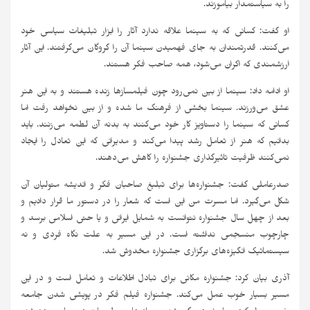
را به سیاستمدار بیاموزند.
او گفت: کسانی که به سینما علاقه ندارد آثار را ابزار تبلیغات سیاسی خود
می‌کنند. قدرتمندان به جای فهمیدن سینما آن را گروگان می‌گرفتند. این آثار
ارزشمندی که اکران می‌شود، همه صاحب فکر هستند.
او ادامه داد: سینما از بین نمی‌رود چون فیلمسازها زنده هستند و به این هنر
عشق می‌ورزند. سینما بخشی از فرهنگ ما شده و از بین نخواهد رفت اما
کسانی که سینما را دستاویز کار خود می‌کنند به بدنه آن لطمه می‌زنند. باید
بدانیم که هنر از تعامل رشد پیدا می‌کند و مدیرانی که این تعادل را ایجاد
نمی‌کنند ظرفیت تاثیرگذاری جشنواره را کاهش می‌دهند.
صدرعاملی گفت: جشنواره‌ها برای تبلیغ صاحبان فکر و اندیشه متولیان آن
شکل می‌گیرد. اما مسرت من این است که شعار را در دستور ما قرار دادیم و
بعد از چهل سال جشنواره نتوانست به شمایل ایرانی و یا حتی اسلامی برسد و
چارچوب منسجمی نداشته است. در این مسیر به علت نگاه فردی و نه
سیستماتیک انگیزه‌های برگزاری جشنواره مخدوش شد.
آذری بیان کرد: جشنواره مکانی برای تبادل اطلاعات و تعامل است و در این
مسیر بسیار خوب عمل می‌کند. جشنواره فیلم فکر در پویشی شدن جامعه