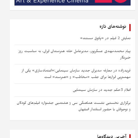
نوشته‌های تازه
نمایش 2 فیلم در «پاتوق مستند»
پیام محمدمهدی عسگرپور، مدیرعامل خانه‌ هنرمندان ایران، به مناسبت روز
خبرنگار
فریدزاده در معارفه مدیران جدید سازمان سینمایی:«اعتمادسازی» یکی از
مهمترین ابزارها برای جلب «مخاطب» و «هنرمند» است​ ​
اعلام 3حکم جدید در سازمان سینمایی
برگزاری نخستین نشست هماهنگی سی‌ و هشتمین جشنواره فیلم‌های کودکان
و نوجوانان با حضور استاندار اصفهان
آخرین دیدگاه‌ها