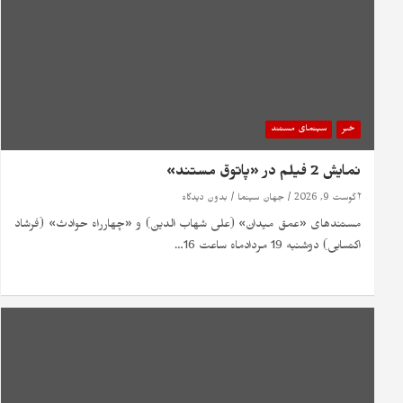
خبر
سینمای مستند
نمایش 2 فیلم در «پاتوق مستند»
آگوست 9, 2026
جهان سینما
بدون دیدگاه
مستندهای «عمق میدان» (علی شهاب الدین) و «چهارراه حوادث» (فرشاد
اکتسابی) دوشنبه 19 مردادماه ساعت 16…