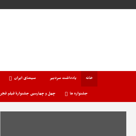
خانه
یادداشت سردبیر
سینمای ایران
جشنواره ها
چهل و چهارمین جشنوارۀ فیلم فجر