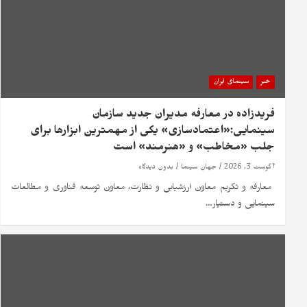
خبر
سینمای ایران
فریدزاده در معارفه مدیران جدید سازمان
سینمایی:«اعتمادسازی» یکی از مهمترین ابزارها برای
جلب «مخاطب» و «هنرمند» است​ ​
آگوست 3, 2026
جهان سینما
بدون دیدگاه
​ معارفه و تکریم معاون ارزشیابی و نظارت، معاون توسعه فناوری و مطالعات
سینمایی و دستیار…