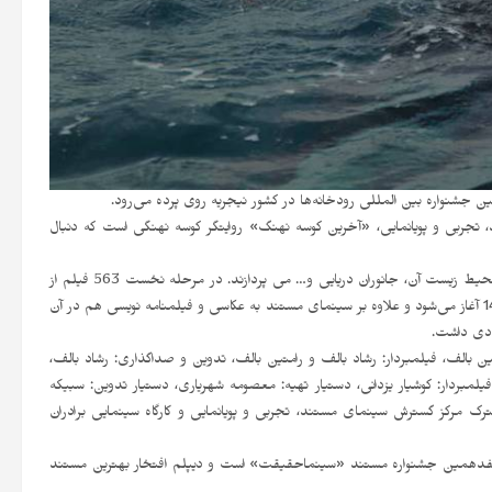
شنواره بین المللی رودخانه‌ها در کشور نیجریه روی پرده می‌رود.
تجربی و پویانمایی، «آخرین کوسه نهنگ» روایتگر کوسه نهنگی است که دنبال
در جشنواره «رودخانه‌ها» فیلم هایی روی پرده می روند که به موضوع دریا، محیط زیست آن، جانوران دریایی و… می پردازند. در مرحله نخست 563 فیلم از
82 کشور متقاضی حضور در این رویداد بودند. این جشنواره هفتم آبان ماه 1405 آغاز می‌شود و علاوه بر سینمای مستند به عکاسی و فیلمنامه نویسی هم در آن
دی داشت.
ارگردان: رامتین بالف، فیلمبردار: رشاد بالف و رامتین بالف، تدوین و صداگذاری: رشاد بالف،
لمبردار: کوشیار یزدانی، دستیار تهیه: معصومه شهریاری، دستیار تدوین: سبیکه
ک مرکز گسترش سینمای مستند، تجربی و پویانمایی و کارگاه سینمایی برادران
 هفدهمین جشنواره مستند «سینماحقیقت» است و دیپلم افتخار بهترین مستند