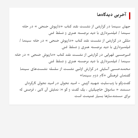
آخرین دیدگاه‌ها
جهان سینما
در
گزارشی از نشست نقد کتاب «داریوش خنجی » در خانه
سینما / فیلمبرداری با دید برجسته هنری و تسلط فنی
ملکی
در
گزارشی از نشست نقد کتاب «داریوش خنجی » در خانه سینما /
فیلمبرداری با دید برجسته هنری و تسلط فنی
امیرحسین قهرایی
در
گزارشی از نشست نقد کتاب «داریوش خنجی » در خانه
سینما / فیلمبرداری با دید برجسته هنری و تسلط فنی
محمدحسین آسایش
در
گزارش اولین نشست از سلسله نشست‌های سینماِ
گفتمان فرهنگی «گام دوم سینما»
گفت‌وگو با وب‌سایت شهید آوینی - امید نجوان
در
امید نجوان کارگردان
مستند « ساموئل خاچیکیان ، یک گفت و گو »: نمایش آن لاین ، فرصتی که
برای مستندسازها بسیار غنیمت است