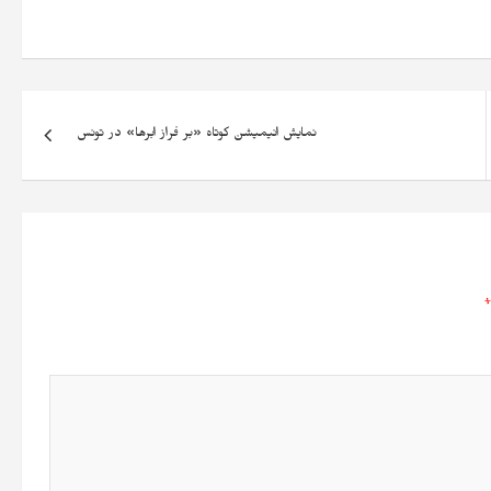
نمایش انیمیشن کوتاه «بر فراز ابرها» در تونس
*