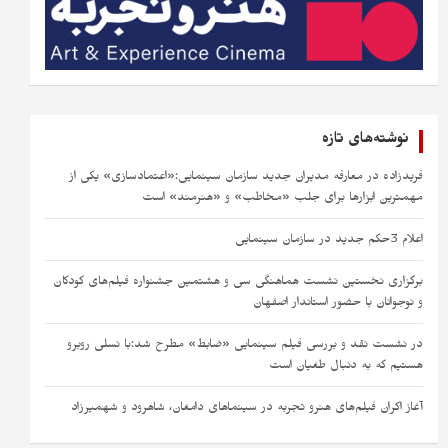
نوشته‌های تازه
فریدزاده در معارفه مدیران جدید سازمان سینمایی:«اعتمادسازی» یکی از
مهمترین ابزارها برای جلب «مخاطب» و «هنرمند» است​ ​
اعلام 3حکم جدید در سازمان سینمایی
برگزاری نخستین نشست هماهنگی سی‌ و هشتمین جشنواره فیلم‌های کودکان
و نوجوانان با حضور استاندار اصفهان
در نشست نقد و بررسی فیلم سینمایی «ضابط» مطرح شد:با نسلی روبرو
هستیم که به دنبال طغیان است
آغاز اکران فیلم‌های هنرو تجربه در سینماهای دامغان، شاهرود و شهمیرزاد