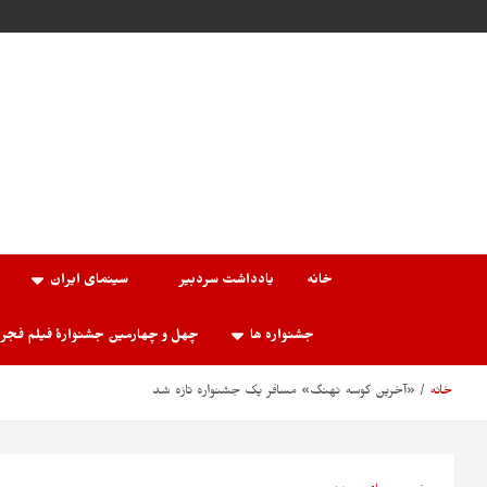
خانه
یادداشت سردبیر
سینمای ایران
جشنواره ها
چهل و چهارمین جشنوارۀ فیلم فجر
خانه
«آخرین کوسه نهنگ» مسافر یک جشنواره تازه شد