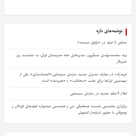
نوشته‌های تازه
نمایش 2 فیلم در «پاتوق مستند»
پیام محمدمهدی عسگرپور، مدیرعامل خانه‌ هنرمندان ایران، به مناسبت روز
خبرنگار
فریدزاده در معارفه مدیران جدید سازمان سینمایی:«اعتمادسازی» یکی از
مهمترین ابزارها برای جلب «مخاطب» و «هنرمند» است​ ​
اعلام 3حکم جدید در سازمان سینمایی
برگزاری نخستین نشست هماهنگی سی‌ و هشتمین جشنواره فیلم‌های کودکان و
نوجوانان با حضور استاندار اصفهان