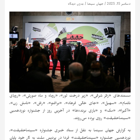
دسامبر 15, 2025
جهان سینما
بدون دیدگاه
مستندهای «زائر شرقی»، «زیر درخت لور»، «روباه و ماه صورتی»، «رویای
ناتمام»، «سهیل»، «جای خالی فرهاد»، «برافتو»، «راش»، «نامش زن»،
«آگیرا»، «مک» و «بازی برنده‌ها» در آخرین روز از جشنواره نوزدهمین
«سینماحقیقت» روی پرده می‌روند.
به گزارش جهان سینما به نقل از ستاد خبری جشنواره «سینماحقیقت»،
نوزدهمین جشنواره «سینماحقیقت» فردا در پردیس ملت به کار خود پایان