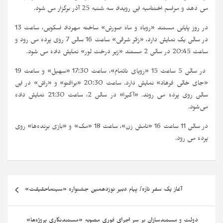
می دهد و مراسم اختتامیه این رویداد سه شنبه 25 آذر برگزار می شود.
در روز پایانی مستند «روباه و ماه صورتی» ساخته مهرداد اسکویی، ساعت 13
در سالن یک نمایش دارد، «زائر شرقی» ساعت 16 سالن 7 روی پرده می رود و
ساعت 20:45 در سالن 2 مستند «زیر درخت لور» نمایش داده می شود.
در سالن 5 ساعت 15 «رویای ناتمام»، ساعت 17:30 «سهیل» و ساعت 19
«جای خالی فرهاد» نمایش دارد. ساعت 20:30 «برافتو» و «راش» در این
سالن روی پرده می روند. «آگیرا» در سالن 2، ساعت 21:30 نمایش داده
می‌شود.
در سالن 11 ساعت 16 «نامش زن»، ساعت 18 «مک» و «بازی برنده‌ها» روی
پرده می رود.
آغاز یک سفر تازه/ پیام دبیر نوزدهمین جشنواره «سینماحقیقت»
دولت و مستندسازان بر سر اجرای فوری مصوبه «مستندنگاری پروژه‌ها»