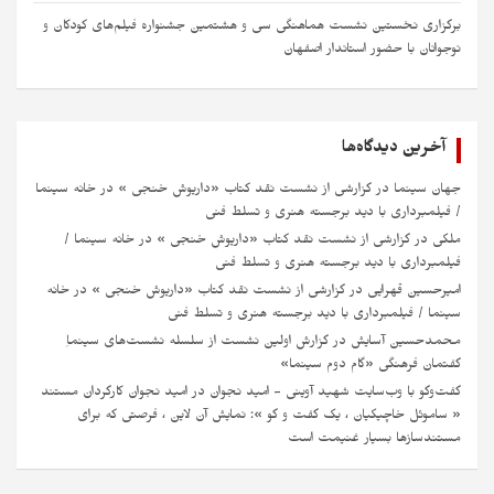
برگزاری نخستین نشست هماهنگی سی‌ و هشتمین جشنواره فیلم‌های کودکان و
نوجوانان با حضور استاندار اصفهان
آخرین دیدگاه‌ها
جهان سینما
در
گزارشی از نشست نقد کتاب «داریوش خنجی » در خانه سینما
/ فیلمبرداری با دید برجسته هنری و تسلط فنی
ملکی
در
گزارشی از نشست نقد کتاب «داریوش خنجی » در خانه سینما /
فیلمبرداری با دید برجسته هنری و تسلط فنی
امیرحسین قهرایی
در
گزارشی از نشست نقد کتاب «داریوش خنجی » در خانه
سینما / فیلمبرداری با دید برجسته هنری و تسلط فنی
محمدحسین آسایش
در
گزارش اولین نشست از سلسله نشست‌های سینماِ
گفتمان فرهنگی «گام دوم سینما»
گفت‌وگو با وب‌سایت شهید آوینی - امید نجوان
در
امید نجوان کارگردان مستند
« ساموئل خاچیکیان ، یک گفت و گو »: نمایش آن لاین ، فرصتی که برای
مستندسازها بسیار غنیمت است