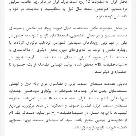
بخش ایران، به مقاومت 12 روزه ملت بزرگ ایران در برابر رژیم غاصب اسراییل
پرداخته‌ایم. هم‌چنین، مانند سال قبل به مظلومیت و مقاومت در غزه و
فلسطین توجه داریم.
در بخش مجموعه عکس مستند، به دنبال تقویت پیوند هنر عکاسی و سینمای
مستند هستیم و در بخش دانشجویی، استعدادهای تازه را دعوت به حضور در
یکی از مهم‌ترین رویدادهای سینمایی کشورمان کرده‌ایم. برگزاری کارگاه‌ها با
رویکرد علمی و توجه به فناوری‌های نوین، بخش دیگری از علاقه‌مندی و
دغدغه ما در حوزه گسترش سینمای مستند است. آن‌چه امروز در
«سینماحقیقت 19» محقق شده، برآیند کوششی یک‌ساله از یک جشنواره تا
جشنواره‌ای دیگر است.
نمایش بضاعت سینمای مستند ایران و فضاسازی برای ارائه ذوق و کوشش
مستندسازان بدون تلاش چندماهه همراهانم در برگزاری نوزدهمین جشنواره
بین‌المللی فیلم مستند ایران، «سینماحقیقت» میسر نمی‌شد. خانواده
سینمای مستند ایران، اعضای صنوف و همکارانم در ستاد برگزاری، بی‌دریغ
کوشیدند تا آن‌چه امسال در «سینماحقیقت» رخ می‌نماید، دست‌کم یک گام
از تجربه‌های پیشین جلوتر باشد. امید که سینمای مستند ایران، همچون
گذشته شریف، تاریخ‌ساز و مؤثر باشد.