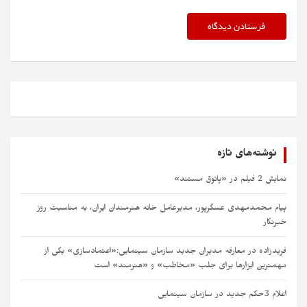
نوشته‌های تازه
نمایش 2 فیلم در «پاتوق مستند»
پیام محمدمهدی عسگرپور، مدیرعامل خانه‌ هنرمندان ایران، به مناسبت روز
خبرنگار
فریدزاده در معارفه مدیران جدید سازمان سینمایی:«اعتمادسازی» یکی از
مهمترین ابزارها برای جلب «مخاطب» و «هنرمند» است​ ​
اعلام 3حکم جدید در سازمان سینمایی