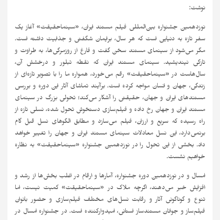
نوشت:
نوزدهمین جشنواره بین‌المللی فیلم مستند ایران، «سینماحقیقت» آغاز یک
سفر تازه به دنیایی است که هر سال، برایمان شگفتی و جذابیت داشته است.
مگر می‌شود از سینمای مستند سخن گفت و فارغ از روزمرگی‌ها، به طراوت و
تازگی نیندیشید. سینمای مستند ایران که نقطه تبلور و درخشش آن،
سال‌هاست در «سینماحقیقت» رقم می‌خورد، همواره ما را با تصویر تازه‌ای از
زندگی، جهان و انسان مواجه کرده است. برآیند تماشای آثار این دوره و بررسی
مستندهای ایران و جهان، حقیقتی را آشکار می‌کند؛ تحولی بزرگ در سینمای
مستند ایران و جهان رخ داده و فیلم‌سازی دستخوش تحول شده، نسلی تازه از
راه رسیده که سریع و ارزان، فیلم می‌سازد و مطابق الگوهای نسل قبل گام
برنمی‌دارد، این نسل معادلات سینمای مستند ایران و جهان را تغییر خواهد
داد. بخشی از این تحول را در نوزدهمین جشنواره «سینماحقیقت» به نظاره
خواهیم نشست.
امسال و در نوزدهمین دوره جشنواره، آمارها و ارقام در اغلب بخش‌ها از رشد و
افزایش خبر می‌دهند، اگرچه ملاک در «سینماحقیقت» کمیت نیست، اما
تنوع و گوناگونی آثار و رقابت نسل‌های مختلف فیلم‌سازی و حضور بانوان
فیلم‌ساز و جوانان مستندساز استانی، امیدوارکننده است. در جشنواره امسال در