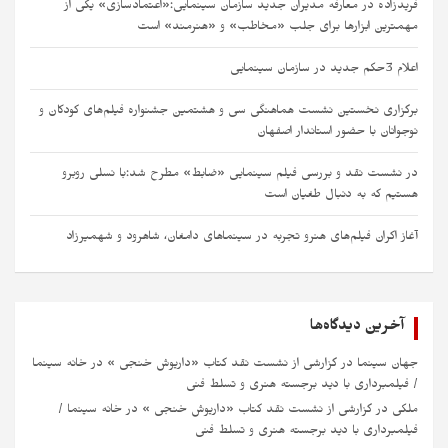
فریدزاده در معارفه مدیران جدید سازمان سینمایی:«اعتمادسازی» یکی از
مهمترین ابزارها برای جلب «مخاطب» و «هنرمند» است​ ​
اعلام 3حکم جدید در سازمان سینمایی
برگزاری نخستین نشست هماهنگی سی‌ و هشتمین جشنواره فیلم‌های کودکان و
نوجوانان با حضور استاندار اصفهان
در نشست نقد و بررسی فیلم سینمایی «ضابط» مطرح شد:با نسلی روبرو
هستیم که به دنبال طغیان است
آغاز اکران فیلم‌های هنرو تجربه در سینماهای دامغان، شاهرود و شهمیرزاد
آخرین دیدگاه‌ها
جهان سینما
در
گزارشی از نشست نقد کتاب «داریوش خنجی » در خانه سینما
/ فیلمبرداری با دید برجسته هنری و تسلط فنی
ملکی
در
گزارشی از نشست نقد کتاب «داریوش خنجی » در خانه سینما /
فیلمبرداری با دید برجسته هنری و تسلط فنی