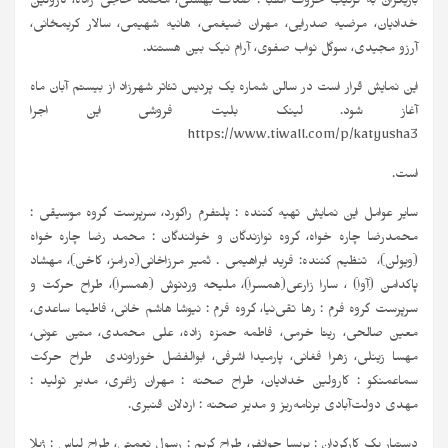
بازیگران به ترتیب حروف الفبا : صدف بهشتی، محمد حاجی زاده، کارولین
خدادیان، مرضیه صدرایی، مهران ضیغمی، هانیه شهیمی، سالار کریمخانی،
آرزو مجیدی، سوگل نواب صفوی، آرام نیک بین هستند.
این نمایش قرار است در سالن شماره یک پردیس تئاتر شهرزاد از بیستم آبان ماه
آغاز شود. لینک بلیت فروشی این اجرا
https://www.tiwall.com/p/katyusha3
است.
سایر عوامل این نمایش تهیه کننده : پلتفرم راکورد، سرپرست گروه موسیقی :
محمدرضا چاره‌ خواه، گروه نوازندگان و خوانندگان : محمد رضا چاره خواه
(ویولن)، تنظیم کننده: فرید ابراهیمی . ثمیر مرزاخانی(درامز، کاخن)، مهشاد
پاکدامن (آوا) ، سارا زارعی(همسرا)، ملیحه وردنوش (همسرا)، طراح حرکت و
سرپرست گروه فرم : رها تقی‌نیا، گروه فرم : نیوشا هاشم خانی، فاطیما ساعدی،
معین صالحی، ریتا خرمی، فاطمه حمزه زاده، علی محمدی، متین عونی،
مهسا زینلی، زهرا فغانی، پارمیدا اشرفی، ابوالفضل خوراوندی طراح حرکت
سماعمنکو : کارولین خدادیان، طراح صحنه : مهران زاغری، مدیر تولید :
مهدی دولت‌آبادی برنامه‌ریز و مدیر صحنه : اردلان قنبری.
دستیار یک کارگردان : پریسا جوانفر، طراح گریم : رسول نعمتی، طراح لباس : ژیلا