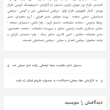
احمدی، طراح نور: مهران زاغری، دستیار دو کارگردان : امیرهوشنگ کریمی، طراح
پوستر : کمال کچوییان، طراح لوگو : مرتضی اسماعیلی، تیزر و آنونس : مرتضی
اسماعیلی، منشی صحنه : پریسا جوانفر، مدیر اجرایی : آرزو مجیدی، مدیر
روابط عمومی : محمد نیکبخت، دستیار گریم : زهرا بابایی، دستیاران صحنه :
سامان عسگری، نکیسا راستین، مشاور و سرپرست تبلیغات : محمد محمدپور،
مدیر تبلیغات مجازی : امین قادری، مشاور رسانه : زهره سعیدی، گزارش و
تولید محتوی: مرتضی احدی و موشن : مرتضی اسماعیلی هستند.
مسئول دفتر مقاومت بنیاد فرهنگی روایت فتح معرفی شد
به کارگردانی عطا مجابی؛«جناکات» به جشنواره فابریانو ایتالیا راه یافت
دیدگاهتان را بنویسید