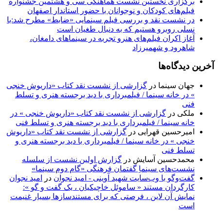
برگزاری نخستین نشست هماهنگی سی‌ و هشتمین جشنواره
فیلم‌های کودکان و نوجوانان با حضور استاندار اصفهان
در نشست نقد و بررسی فیلم سینمایی «ضابط» مطرح شد:با
نسلی روبرو هستیم که به دنبال طغیان است
آغاز اکران فیلم‌های هنرو تجربه در سینماهای دامغان،
شاهرود و شهمیرزاد
آخرین دیدگاه‌ها
جهان سینما
در
گزارشی از نشست نقد کتاب «داریوش خنجی
» در خانه سینما / فیلمبرداری با دید برجسته هنری و تسلط
فنی
ملکی
در
گزارشی از نشست نقد کتاب «داریوش خنجی » در
خانه سینما / فیلمبرداری با دید برجسته هنری و تسلط فنی
امیرحسین قهرایی
در
گزارشی از نشست نقد کتاب «داریوش
خنجی » در خانه سینما / فیلمبرداری با دید برجسته هنری و
تسلط فنی
محمدحسین آسایش
در
گزارش اولین نشست از سلسله
نشست‌های سینماِ گفتمان فرهنگی «گام دوم سینما»
گفت‌وگو با وب‌سایت شهید آوینی - امید نجوان
در
امید نجوان
کارگردان مستند « ساموئل خاچیکیان ، یک گفت و گو »:
نمایش آن لاین ، فرصتی که برای مستندسازها بسیار غنیمت
است