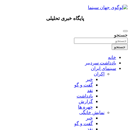
پرش
به
محتوا
پایگاه خبری تحلیلی
جستجو
جستجو
خانه
یادداشت سردبیر
سینمای ایران
اکران
خبر
گفت و گو
نقد
یادداشت
گزارش
چهره ها
نمایش خانگی
خبر
گفت و گو
نقد