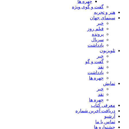
چهره ها
گفت و گوی ویژه
هنر و تجربه
سینمای جهان
خبر
فیلم روز
پرونده
سریال
یادداشت
تلویزیون
خبر
گفت و گو
نقد
یادداشت
چهره ها
نمایش
خبر
نقد
چهره ها
معرفی کتاب
دریافت آخرین شماره
آرشیو
تماس با ما
جشنواره ها