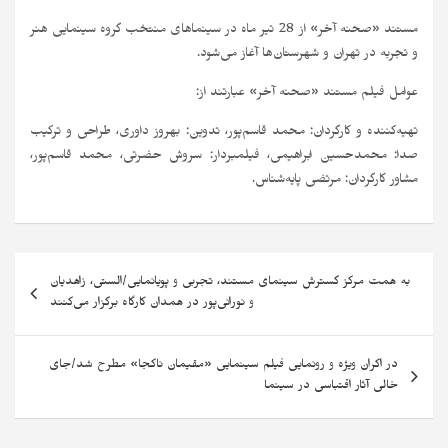
مستند «صحنه آخر» از 28 تیر ماه در سینماهای منتخب گروه سینمایی هنر
و تجربه در تهران و شهرستان‌ها آغاز می‌شود.
عوامل فیلم مستند «صحنه آخر» عبارتند از:
تهیه‌کننده و کارگردان: محمد قاسم‌پور، تدوین: بهروز داوری، طراحی و ترکیب
صدا: محمدحسین ابراهیمی، فیلمبردار: سروش حضرتی، محمد قاسم‌پور،
مشاور کارگردان: مرتضی پایه‌شناس.
به همت مرکز گسترش سینمای مستند، تجربی و پویانمایی/الستی، زاهدیان
و نورانی‌پور در همدان کارگاه برگزار می‌کنند
در اکران ویژه و رونمایی فیلم سینمایی «مقیمان ناکجا» مطرح شد/جای
خالی آثار اقتباسی در سینما