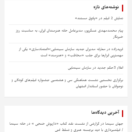
نوشته‌های تازه
نمایش 2 فیلم در «پاتوق مستند»
پیام محمدمهدی عسگرپور، مدیرعامل خانه‌ هنرمندان ایران، به مناسبت روز
خبرنگار
فریدزاده در معارفه مدیران جدید سازمان سینمایی:«اعتمادسازی» یکی از
مهمترین ابزارها برای جلب «مخاطب» و «هنرمند» است​ ​
اعلام 3حکم جدید در سازمان سینمایی
برگزاری نخستین نشست هماهنگی سی‌ و هشتمین جشنواره فیلم‌های کودکان و
نوجوانان با حضور استاندار اصفهان
آخرین دیدگاه‌ها
جهان سینما
در
گزارشی از نشست نقد کتاب «داریوش خنجی » در خانه سینما
/ فیلمبرداری با دید برجسته هنری و تسلط فنی