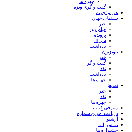
چهره ها
گفت و گوی ویژه
هنر و تجربه
سینمای جهان
خبر
فیلم روز
پرونده
سریال
یادداشت
تلویزیون
خبر
گفت و گو
نقد
یادداشت
چهره ها
نمایش
خبر
نقد
چهره ها
معرفی کتاب
دریافت آخرین شماره
آرشیو
تماس با ما
جشنواره ها