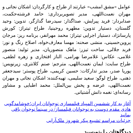
عوامل «مشق امشب» عبارتند از طراح و کارگردان: اشکان نجاتی و
مهران نعمت‌اللهی، مدیر تصویربرداری: حامد فرشته‌حکمت،
صدابردار: فرید پیرایش، صداگذار: سیدرضا گدازگر، تدوین: وحید
گلستان، دستیار تدوین: مطهره روحینیا، طراح تیتراژ: کورش
پارسانژاد، دستیار اجرایی تیتراژ: محمد مهرانفر، برنامه ریز: مرجان
پروین‌حسینی، منشی صحنه: مهسا معارف‌خواه، اصلاح رنگ و نور:
فربد جلالی، ساخت تیزر: ماهک منصوریان، مدیر تولید: منصور
غلامی، عکاس: غلامرضا بهرامی، الناز افتخاری و زهره لطفی،
طراح سایت: ایمان نعمت‌اللهی، مترجم: صنم کلانتری، زیرنویس:
پوریا صدر، مدیر تدارکات: حسین کریمی، طراح پوستر: سیدجعفر
ذهنی، طراح لوگو: سعید سلیمی، تهیه‌کننده: اشکان نجاتی و مهران
نعمت‌اللهی، عرضه و پخش بین‌الملل: محمد اطبایی و مشاور
رسانه‌ای: نغمه دانش آشتیانی.
راهبری
آغاز به کار ششمین المپیاد فیلمسازی نوجوانان ایران؛خوشامدگویی
هادی مقدم دوست به نوجوانان فیلمساز/ در سینما نوجوان باقی
نوشته
بمانید
جزئیات مراسم تشییع پیکر شهروز ملک‌آرایی
دیدگاهتان را بنویسید