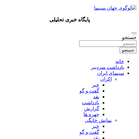
پرش
به
محتوا
پایگاه خبری تحلیلی
جستجو
جستجو
خانه
یادداشت سردبیر
سینمای ایران
اکران
خبر
گفت و گو
نقد
یادداشت
گزارش
چهره ها
نمایش خانگی
خبر
گفت و گو
نقد