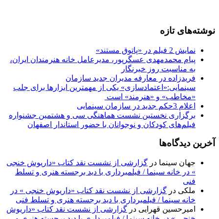
نوشته‌های تازه
نمایش 2 فیلم در «پاتوق مستند»
پیام محمدمهدی عسگرپور، مدیرعامل خانه‌ هنرمندان ایران،
به مناسبت روز خبرنگار
فریدزاده در معارفه مدیران جدید سازمان
سینمایی:«اعتمادسازی» یکی از مهمترین ابزارها برای جلب
«مخاطب» و «هنرمند» است​ ​
اعلام 3حکم جدید در سازمان سینمایی
برگزاری نخستین نشست هماهنگی سی‌ و هشتمین جشنواره
فیلم‌های کودکان و نوجوانان با حضور استاندار اصفهان
آخرین دیدگاه‌ها
جهان سینما
در
گزارشی از نشست نقد کتاب «داریوش خنجی
» در خانه سینما / فیلمبرداری با دید برجسته هنری و تسلط
فنی
ملکی
در
گزارشی از نشست نقد کتاب «داریوش خنجی » در
خانه سینما / فیلمبرداری با دید برجسته هنری و تسلط فنی
امیرحسین قهرایی
در
گزارشی از نشست نقد کتاب «داریوش
خنجی » در خانه سینما / فیلمبرداری با دید برجسته هنری و