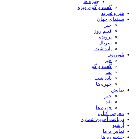
چهره ها
گفت و گوی ویژه
هنر و تجربه
سینمای جهان
خبر
فیلم روز
پرونده
سریال
یادداشت
تلویزیون
خبر
گفت و گو
نقد
یادداشت
چهره ها
نمایش
خبر
نقد
چهره ها
معرفی کتاب
دریافت آخرین شماره
آرشیو
تماس با ما
جشنواره ها