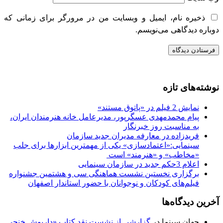
ذخیره نام، ایمیل و وبسایت من در مرورگر برای زمانی که
دوباره دیدگاهی می‌نویسم.
نوشته‌های تازه
نمایش 2 فیلم در «پاتوق مستند»
پیام محمدمهدی عسگرپور، مدیرعامل خانه‌ هنرمندان ایران،
به مناسبت روز خبرنگار
فریدزاده در معارفه مدیران جدید سازمان
سینمایی:«اعتمادسازی» یکی از مهمترین ابزارها برای جلب
«مخاطب» و «هنرمند» است​ ​
اعلام 3حکم جدید در سازمان سینمایی
برگزاری نخستین نشست هماهنگی سی‌ و هشتمین جشنواره
فیلم‌های کودکان و نوجوانان با حضور استاندار اصفهان
آخرین دیدگاه‌ها
جهان سینما
در
گزارشی از نشست نقد کتاب «داریوش خنجی