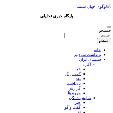
پرش
به
محتوا
پایگاه خبری تحلیلی
جستجو
جستجو
خانه
یادداشت سردبیر
سینمای ایران
اکران
خبر
گفت و گو
نقد
یادداشت
گزارش
چهره ها
نمایش خانگی
خبر
گفت و گو
نقد